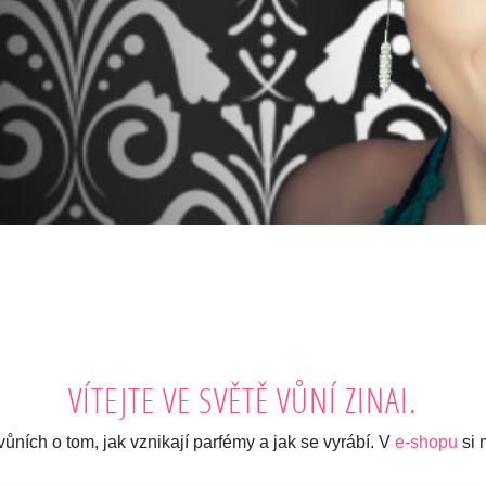
VÍTEJTE VE SVĚTĚ VŮNÍ ZINAI.
ních o tom, jak vznikají parfémy a jak se vyrábí. V
e-shopu
si 